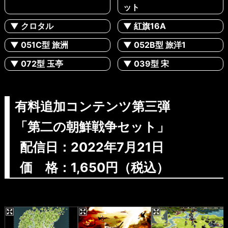
ット
▼ クロタル
▼ 紅旗16A
▼ 051C型 旅洲
▼ 052B型 旅洋1
▼ 072型 玉亭
▼ 039型 宋
有料追加コンテンツ第三弾
「第二の朝鮮戦争セット」
配信日：2022年7月21日
価 格：1,650円（税込）
Previous