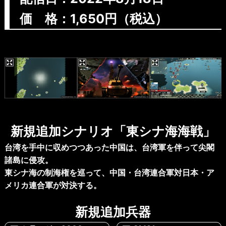
価 格：1,650円（税込）
Previous
Next
新規追加シナリオ「東シナ海海戦」
台湾を手中に収めつつあった中国は、台湾軍を伴って尖閣
諸島に侵攻。
東シナ海の制海権を巡って、中国・台湾連合軍対日本・ア
メリカ連合軍が対決する。
新規追加兵器