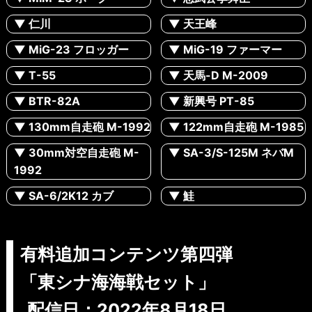
▼ 仁川
▼ 天王峰
▼ MiG-23 フロッガー
▼ MiG-19 ファーマー
▼ T-55
▼ 天馬-D M-2009
▼ BTR-82A
▼ 新興号 PT-85
▼ 130mm自走砲 M-1992
▼ 122mm自走砲 M-1985
▼ 30mm対空自走砲 M-
▼ SA-3/S-125M ネバM
1992
▼ SA-6/2K12 カブ
▼ 鮭
有料追加コンテンツ第四弾
「東シナ海海戦セット」
配信日：2022年8月18日