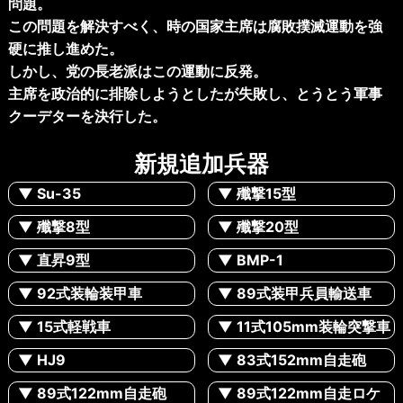
問題。
この問題を解決すべく、時の国家主席は腐敗撲滅運動を強
硬に推し進めた。
しかし、党の長老派はこの運動に反発。
主席を政治的に排除しようとしたが失敗し、とうとう軍事
クーデターを決行した。
新規追加兵器
▼ Su-35
▼ 殲撃15型
▼ 殲撃8型
▼ 殲撃20型
▼ 直昇9型
▼ BMP-1
▼ 92式装輪装甲車
▼ 89式装甲兵員輸送車
▼ 15式軽戦車
▼ 11式105mm装輪突撃車
▼ HJ9
▼ 83式152mm自走砲
▼ 89式122mm自走砲
▼ 89式122mm自走ロケ