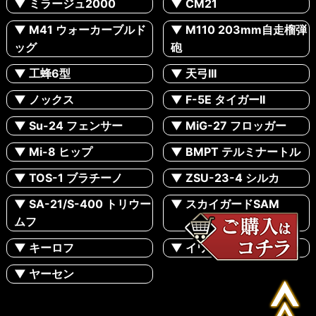
▼ ミラージュ2000
▼ CM21
▼ M41 ウォーカーブルド
▼ M110 203mm自走榴弾
ッグ
砲
▼ 工蜂6型
▼ 天弓III
▼ ノックス
▼ F-5E タイガーII
▼ Su-24 フェンサー
▼ MiG-27 フロッガー
▼ Mi-8 ヒップ
▼ BMPT テルミナートル
▼ TOS-1 ブラチーノ
▼ ZSU-23-4 シルカ
▼ SA-21/S-400 トリウー
▼ スカイガードSAM
ムフ
▼ キーロフ
▼ イワン・グレン
▼ ヤーセン