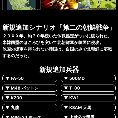
Next
新規追加シナリオ「第二の朝鮮戦争」
２０ＸＸ年、約７０年続いた休戦協定がついに破られた。
米韓同盟のほころびを突いて北朝鮮軍が韓国に侵攻。
他国の援軍を得られない韓国は、自国のみで北朝鮮に応戦
するのだった。
新規追加兵器
▼ FA-50
▼ 500MD
▼ M48 パットン
▼ T-80
▼ K200
▼ KW1
▼ 九龍
▼ KSAM 天馬
▼ MIM-23 ホーク
▼ 忠武公李舜臣