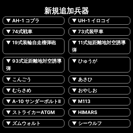
新規追加兵器
▼ AH-1 コブラ
▼ UH-1 イロコイ
▼ 74式戦車
▼ 73式装甲車
▼ 19式装輪自走榴弾砲
▼ 11式短距離地対空誘導
弾
▼ 93式近距離地対空誘導
▼ ひゅうが
弾
▼ こんごう
▼ あさひ
▼ むらさめ
▼ おやしお
▼ A-10 サンダーボルトII
▼ M113
▼ ストライカーATGM
▼ HIMARS
▼ ズムウォルト
▼ シーウルフ