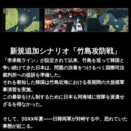
Previous
Next
新規追加シナリオ「竹島攻防戦」
「李承晩ライン」が設定されて以来、竹島を巡って韓国と
争い続けてきた日本は、問題の決着をつけるべく国際司法
裁判所への提訴を準備した。
それを察知した韓国は竹島近海における長期間の大規模軍
事演習を実施。
この暴挙をけん制するために日本も同海域に部隊を派遣せ
ざるを得なかった。
そして、20XX年夏――日韓両軍が対峙する中、恐れていた
事態が起こる。